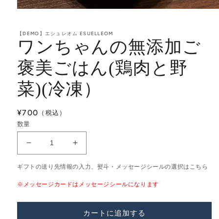
モ
ー
ダ
【DEMO】エシュレオム ESUELLEOM
ル
ワンちゃんの無添加ご
で
メ
褒美ごはん(鶏肉と野
デ
ィ
ア
菜)(冷凍）
(1)
を
開
通
¥700
く
常
数量
価
格
ワ
ワ
ン
ン
ギフトの送り先情報の入力、熨斗・メッセージシールの選択はこちら
ち
ち
ゃ
ゃ
※メッセージカードはメッセージシールになります
ん
ん
の
の
カートに追加する
無
無