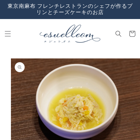
コンテ
東京南麻布 フレンチレストランのシェフが作るプ
ンツに
リンとチーズケーキのお店
進む
カ
ー
ト
商品情
報にス
キップ