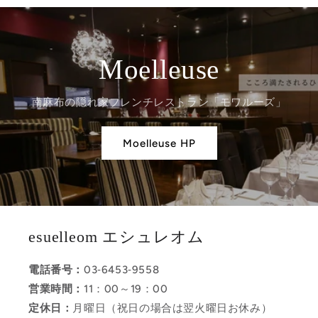
Moelleuse
南麻布の隠れ家フレンチレストラン「モワルーズ」
Moelleuse HP
esuelleom エシュレオム
電話番号：
03‐6453‐9558
営業時間：
11：00～19：00
定休日：
月曜日（祝日の場合は翌火曜日お休み）