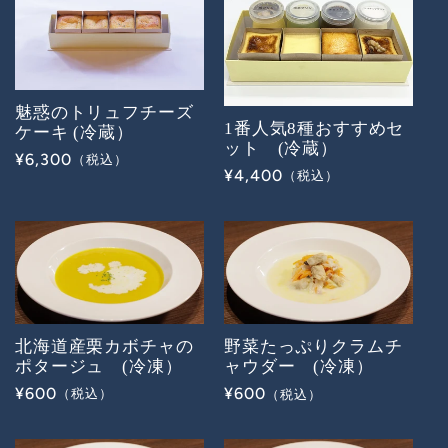
魅惑のトリュフチーズ
1番人気8種おすすめセ
ケーキ (冷蔵）
ット (冷蔵）
通
¥6,300
通
¥4,400
常
常
価
価
格
格
北海道産栗カボチャの
野菜たっぷりクラムチ
ポタージュ (冷凍）
ャウダー (冷凍）
通
¥600
通
¥600
常
常
価
価