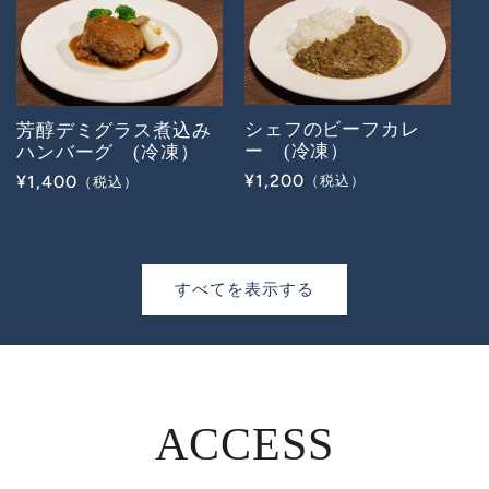
格
格
シェフのビーフカレ
芳醇デミグラス煮込み
ー (冷凍）
ハンバーグ (冷凍）
通
¥1,200
通
¥1,400
常
常
価
価
格
格
すべてを表示する
ACCESS