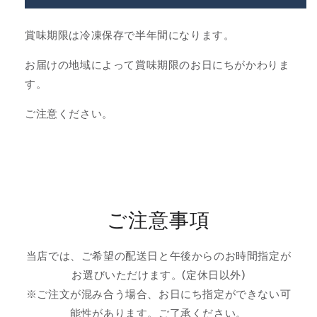
添
添
加
加
賞味期限は冷凍保存で半年間になります。
ご
ご
お届けの地域によって賞味期限のお日にちがかわりま
褒
褒
美
美
す。
ご
ご
ご注意ください。
は
は
ん
ん
(鶏
(鶏
肉
肉
と
と
野
野
ご注意事項
菜)
菜)
(冷
(冷
凍）
凍）
当店では、ご希望の配送日と午後からのお時間指定が
の
の
お選びいただけます。(定休日以外)
数
数
※ご注文が混み合う場合、お日にち指定ができない可
量
量
能性があります。ご了承ください。