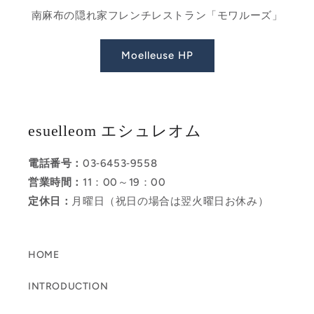
南麻布の隠れ家フレンチレストラン「モワルーズ」
Moelleuse HP
esuelleom エシュレオム
電話番号：
03‐6453‐9558
営業時間：
11：00～19：00
定休日：
月曜日（祝日の場合は翌火曜日お休み）
HOME
INTRODUCTION