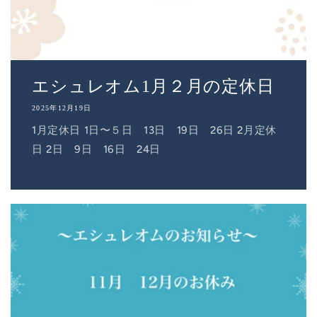
エシュレオム1月２月の定休日
2025年12月19日
1月定休日 1日〜５日 13日 19日 26日 2月定休
日 2日 9日 16日 24日