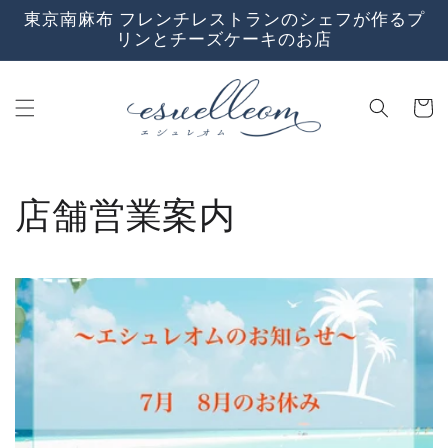
コンテ
東京南麻布 フレンチレストランのシェフが作るプ
ンツに
リンとチーズケーキのお店
進む
カ
ー
ト
店舗営業案内