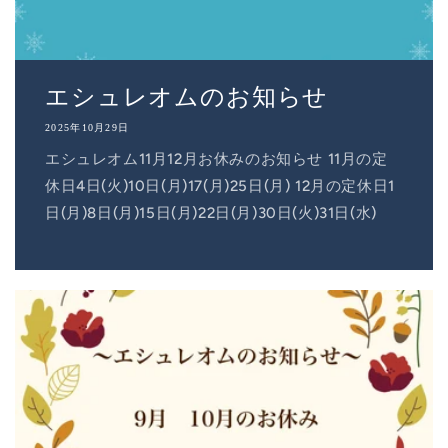
エシュレオムのお知らせ
2025年10月29日
エシュレオム11月12月お休みのお知らせ 11月の定
休日4日(火)10日(月)17(月)25日(月) 12月の定休日1
日(月)8日(月)15日(月)22日(月)30日(火)31日(水)