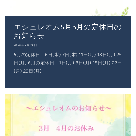
エシュレオム5月6月の定休日の
お知らせ
2026年4月24日
5月の定休日 6日(水) 7日(木) 11日(月) 18日(月) 25
日(月) 6月の定休日 1日(月) 8日(月) 15日(月) 22日
(月) 29日(月)